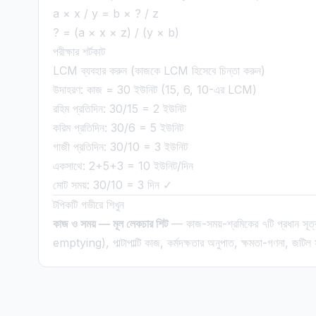
a × x / y = b × ? / z
? = (a × x × z) / (y × b)
পরীক্ষার শর্টকাট
LCM ব্যবহার করুন (কাজকে LCM হিসেবে চিন্তা করুন)
উদাহরণ: কাজ = 30 ইউনিট (15, 6, 10-এর LCM)
রহিম প্রতিদিন: 30/15 = 2 ইউনিট
করিম প্রতিদিন: 30/6 = 5 ইউনিট
গাজী প্রতিদিন: 30/10 = 3 ইউনিট
একসাথে: 2+5+3 = 10 ইউনিট/দিন
মোট সময়: 30/10 = 3 দিন ✓
টপিকটি গভীরে শিখুন
কাজ ও সময় — মূল লেকচার শিট
— কাজ-সময়-শ্রমিকের ৭টি প্রধান সূত্
emptying), পাল্টাপাল্টি কাজ, কর্মদক্ষতার অনুপাত, ক্ষমতা-গণনা, জটিল