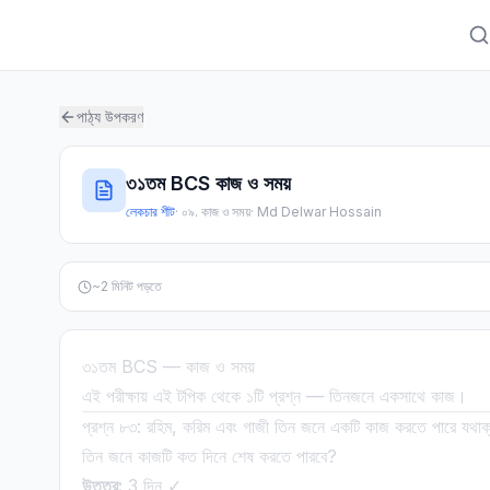
পাঠ্য উপকরণ
৩১তম BCS কাজ ও সময়
লেকচার শীট
·
০৯. কাজ ও সময়
·
Md Delwar Hossain
~
2
মিনিট পড়তে
৩১তম BCS — কাজ ও সময়
এই পরীক্ষায় এই টপিক থেকে ১টি প্রশ্ন — তিনজনে একসাথে কাজ।
প্রশ্ন ৮৩: রহিম, করিম এবং গাজী তিন জনে একটি কাজ করতে পারে যথা
তিন জনে কাজটি কত দিনে শেষ করতে পারবে?
উত্তর:
3 দিন ✓