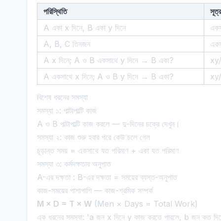
পরিস্থিতি
সূত্
A একা x দিনে, B একা y দিনে
একস
A, B, C তিনজন
একস
A x দিনে; A ও B একসাথে y দিনে → B একা?
xy/
A একসাথে x দিনে; A ও B y দিনে → B একা?
xy/
বিশেষ ধরনের সমস্যা
সমস্যা ১: পাল্টাপাল্টি কাজ
A ও B পাল্টাপাল্টি কাজ করলে — দু-দিনের চক্রে দেখুন।
সমস্যা ২: কাজ শুরু হবার পরে কেউ চলে গেল
চূড়ান্ত সময় = একসাথে যত পরিমাণ + একা যত পরিমাণ
সমস্যা ৩: কর্মদক্ষতার অনুপাত
A-এর দক্ষতা : B-এর দক্ষতা = সময়ের ব্যস্ত-অনুপাত
কাজ-সময়ের পাশাপাশি — কাজ-শ্রমিক সম্পর্ক
M × D = T × W
(Men × Days = Total Work)
এক ধরনের সমস্যা: 'a জন x দিনে y কাজ করতে পারলে, b জন কত দি