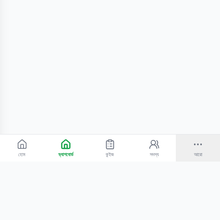
হোম
ড্যাশবোর্ড
কুইজ
সদস্য
আরো