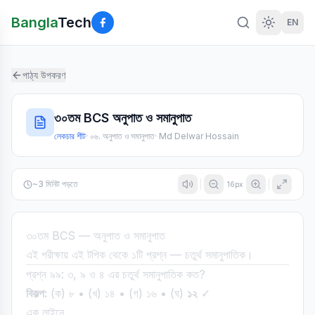
Bangla
Tech
EN
পাঠ্য উপকরণ
৩০তম BCS অনুপাত ও সমানুপাত
লেকচার শীট
·
০৬. অনুপাত ও সমানুপাত
·
Md Delwar Hossain
~
3
মিনিট পড়তে
16
px
৩০তম BCS — অনুপাত ও সমানুপাত
এই পরীক্ষায় এই টপিক থেকে ১টি প্রশ্ন — চতুর্থ সমানুপাতিক।
প্রশ্ন ৯৯: ৩, ৯ ও ৪ এর চতুর্থ সমানুপাতিক কত?
বিকল্প:
(ক) ৮ • (খ) ১৪ • (গ) ১৬ • (ঘ)
১২
✓
এক লাইনে