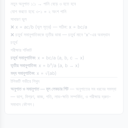
নতুন অনুপাত ১:১ → পানি বেড়ে ৩ হতে হবে
যোগ করতে হবে: ৩-১ = ২ অংশ পানি
সাধারণ ভুল
❌ x = ac/b (ভুল সূত্র) — সঠিক: x = bc/a
❌ চতুর্থ সমানুপাতিককে তৃতীয় ভাবা — চতুর্থ মানে 'x'-এর অবস্থান
চতুর্থ
পরীক্ষার শর্টকাট
চতুর্থ সমানুপাতিক:
x = bc/a (a, b, c → x)
তৃতীয় সমানুপাতিক:
x = b²/a (a, b → x)
মধ্য সমানুপাতিক:
x = √(ab)
টপিকটি গভীরে শিখুন
অনুপাত ও সমানুপাত — মূল লেকচার শিট
— অনুপাতের সব ধরনের সমস্যা
— ভাগ, মিশ্রণ, কাজ, গতি, লাভ-ক্ষতি সম্পর্কিত, ও পরীক্ষায় দ্রুত-
সমাধান কৌশল।