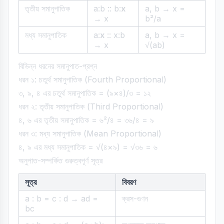
তৃতীয় সমানুপাতিক
a:b :: b:
x
a, b → x =
→ x
b²/a
মধ্য সমানুপাতিক
a:
x
:: x:b
a, b → x =
→ x
√(ab)
বিভিন্ন ধরনের সমানুপাত-প্রশ্ন
ধরন ১: চতুর্থ সমানুপাতিক (Fourth Proportional)
৩, ৯, ৪ এর চতুর্থ সমানুপাতিক = (৯×৪)/৩ = ১২
ধরন ২: তৃতীয় সমানুপাতিক (Third Proportional)
৪, ৬ এর তৃতীয় সমানুপাতিক = ৬²/৪ = ৩৬/৪ = ৯
ধরন ৩: মধ্য সমানুপাতিক (Mean Proportional)
৪, ৯ এর মধ্য সমানুপাতিক = √(৪×৯) = √৩৬ = ৬
অনুপাত-সম্পর্কিত গুরুত্বপূর্ণ সূত্র
সূত্র
বিবরণ
a : b = c : d → ad =
ক্রস-গুণন
bc