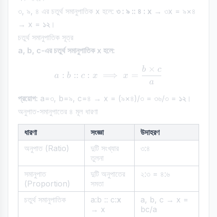
৩, ৯, ৪ এর চতুর্থ সমানুপাতিক x হলে:
৩ : ৯ :: ৪ : x
→ ৩x = ৯×৪
→ x =
১২
।
চতুর্থ সমানুপাতিক সূত্র
a, b, c-এর চতুর্থ সমানুপাতিক x হলে:
×
b
c
a : b :: c : x \implies x = 
:
::
:
⟹
=
a
b
c
x
x
a
প্রয়োগ:
a=৩, b=৯, c=৪ → x = (৯×৪)/৩ = ৩৬/৩ =
১২
।
অনুপাত-সমানুপাতের ৪ মূল ধারণা
ধারণা
সংজ্ঞা
উদাহরণ
অনুপাত (Ratio)
দুটি সংখ্যার
৩:৪
তুলনা
সমানুপাত
দুটি অনুপাতের
২:৩ = ৪:৬
(Proportion)
সমতা
চতুর্থ সমানুপাতিক
a:b :: c:
x
a, b, c → x =
→ x
bc/a