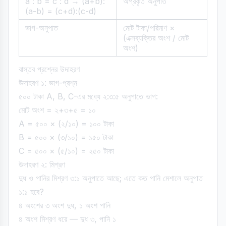
a : b = c : d → (a+b):
অপ্রকৃত অনুপাত
(a-b) = (c+d):(c-d)
ভাগ-অনুপাত
মোট টাকা/পরিমাণ ×
(এক্সব্যক্তির অংশ / মোট
অংশ)
বাস্তব প্রশ্নের উদাহরণ
উদাহরণ ১: ভাগ-প্রশ্ন
৫০০ টাকা A, B, C-এর মধ্যে ২:৩:৫ অনুপাতে ভাগ:
মোট অংশ = ২+৩+৫ = ১০
A = ৫০০ × (২/১০) = ১০০ টাকা
B = ৫০০ × (৩/১০) = ১৫০ টাকা
C = ৫০০ × (৫/১০) = ২৫০ টাকা
উদাহরণ ২: মিশ্রণ
দুধ ও পানির মিশ্রণ ৩:১ অনুপাতে আছে; এতে কত পানি মেশালে অনুপাত
১:১ হবে?
৪ অংশের ৩ অংশ দুধ, ১ অংশ পানি
৪ অংশ মিশ্রণ ধরে — দুধ ৩, পানি ১