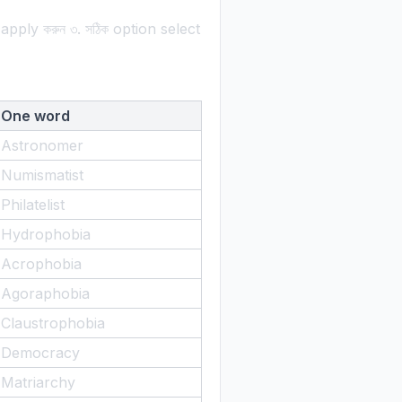
ায় apply করুন ৩. সঠিক option select
One word
Astronomer
Numismatist
Philatelist
Hydrophobia
Acrophobia
Agoraphobia
Claustrophobia
Democracy
Matriarchy