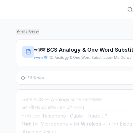
পাঠ্য উপকরণ
৩৭তম BCS Analogy & One Word Substit
লেকচার শীট
·
12. Analogy & One Word Substitution
·
Md Delwar
~
2
মিনিট পড়তে
৩৭তম BCS — Analogy অংশের প্রশ্নসমাধান
এই পরীক্ষায় এই টপিক থেকে ১টি প্রশ্ন।
প্রশ্ন ১২৭: Telephone : Cable :: Radio : ?
বিকল্প:
(ক) Microphone • (খ)
Wireless
✓ • (গ) Electri
Analogy বিশ্লেষণ