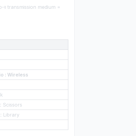
o-র transmission medium =
io : Wireless
ok
: Scissors
 : Library