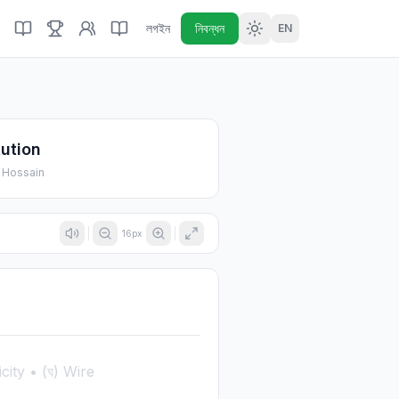
লগইন
নিবন্ধন
EN
ution
 Hossain
16
px
city • (ঘ) Wire