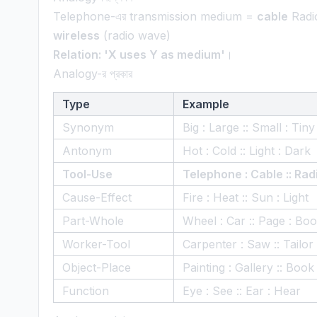
Telephone-এর transmission medium =
cable
Radi
wireless
(radio wave)
Relation: 'X uses Y as medium'
।
Analogy-র প্রকার
Type
Example
Synonym
Big : Large :: Small : Tiny
Antonym
Hot : Cold :: Light : Dark
Tool-Use
Telephone : Cable :: Rad
Cause-Effect
Fire : Heat :: Sun : Light
Part-Whole
Wheel : Car :: Page : Bo
Worker-Tool
Carpenter : Saw :: Tailor 
Object-Place
Painting : Gallery :: Book
Function
Eye : See :: Ear : Hear