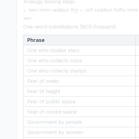
Analogy solving steps
১. প্রথম জোড়ার relation চিনুন ২. একই relation দ্বিতীয় জোড়
করুন
One-word substitutions (BCS-frequent)
Phrase
One who studies stars
One who collects coins
One who collects stamps
Fear of water
Fear of height
Fear of public space
Fear of closed space
Government by people
Government by women