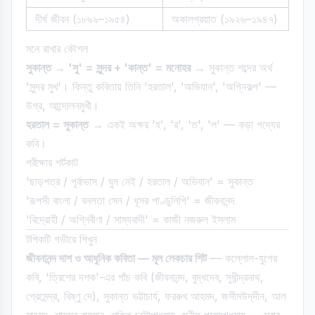
দীর্ঘ জীবন (১৮৯৯–১৯৫৪)
অকালপ্রয়াত (১৯২৬–১৯৪৭)
মনে রাখার কৌশল
সুকান্ত → 'সু' = সুন্দর + 'কান্ত' = মনোহর
→ সুকান্ত শব্দের অর্থ
'সুন্দর মুখ'। কিন্তু কবিতায় তিনি 'হরতাল', 'অভিযান', 'অগ্নিকল্প' —
উগ্র, আন্দোলনমুখী।
হরতাল = সুকান্ত
→ একই অক্ষর 'হ', 'র', 'ত', 'ল' — কড়া গদ্যের
কবি।
পরীক্ষার শর্টকাট
'ছাড়পত্র / পূর্বাভাস / ঘুম নেই / হরতাল / অভিযান' = সুকান্ত
'রূপসী বাংলা / বনলতা সেন / ধূসর পাণ্ডুলিপি' = জীবনানন্দ
'বিদ্রোহী / অগ্নিবীণা / সাম্যবাদী' = কাজী নজরুল ইসলাম
টপিকটি গভীরে শিখুন
জীবনানন্দ দাশ ও আধুনিক কবিতা — মূল লেকচার শিট
— কল্লোল-যুগের
কবি, 'ত্রিশের দশক'-এর পাঁচ কবি (জীবনানন্দ, বুদ্ধদেব, সুধীন্দ্রনাথ,
প্রেমেন্দ্র, বিষ্ণু দে), সুকান্ত ভট্টাচার্য, ফররুখ আহমদ, জসীমউদ্‌দীন, আল