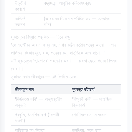
উত্তীর্ণ
পদ্যচ্ছন্দে আধুনিক কবিতাসংগ্রহ
পঞ্চাশে
অগ্নিষ্ঠ
(এ ধরনের শিরোনাম পরিচিত নয় — সম্ভাব্য
স্বদেশ
ফাঁদ)
সুকান্তের বিখ্যাত পঙ্‌ক্তি — চিনে রাখুন
'হে মহাজীবন আর এ কাব্য নয়, এবার কঠিন কঠোর গদ্যে আনো — পদ-
লালিত্য-ঝংকার মুছে যাক, গদ্যের কড়া হাতুড়িকে আজ হানো।'
এটি সুকান্তের 'ছাড়পত্র' গ্রন্থের অংশ — কবিতা ছেড়ে গদ্যে বিপ্লব
ঘোষণা।
সুকান্ত বনাম জীবনানন্দ — দুই বিপরীত মেরু
জীবনানন্দ দাশ
সুকান্ত ভট্টাচার্য
'নির্জনতম কবি' — অভ্যন্তরীণ
'বিপ্লবী কবি' — সামাজিক
অনুভূতি
ক্রিয়াকর্ম
প্রকৃতি, নৈসর্গিক রূপ ('রূপসী
শ্রেণিসংগ্রাম, সাম্যবাদ
বাংলা')
অভিজাত আধুনিকতা
জনপ্রিয়, সরল ভাষা