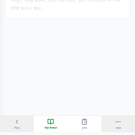
মাহমুদ, শামসুর রাহমান, শক্তি চট্টোপাধ্যায়, সুনীল গঙ্গোপাধ্যায় — সবার
বিশিষ্ট রচনা ও বছর।
পিছনে
পাঠ্য উপকরণ
কুইজ
আরো