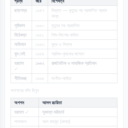
গ্রন্থ
বছর
বিশেষত্ব
ছাড়পত্র
১৯৪৭
বিখ্যাত — মৃত্যুর পর প্রকাশিত প্রথম
কাব্য
পূর্বাভাস
১৯৫০
মৃত্যুর পর প্রকাশিত
মিঠেকড়া
১৯৫১
শিশু-কিশোর কবিতা
অভিযান
১৯৫৩
যুদ্ধ ও বিপ্লব
ঘুম নেই
১৯৫৪
শ্রমিক-কৃষকের জাগরণ
হরতাল
১৯৬২
রাজনৈতিক ও সামাজিক প্রতিবাদ
✓
গীতিগুচ্ছ
১৯৬৫
সংগীত-কবিতা
অপশনের ফাঁদ চিনুন
অপশন
আসল রচয়িতা
হরতাল
✓
সুকান্ত ভট্টাচার্য
পালাবদল
আল মাহমুদ (কাব্য)