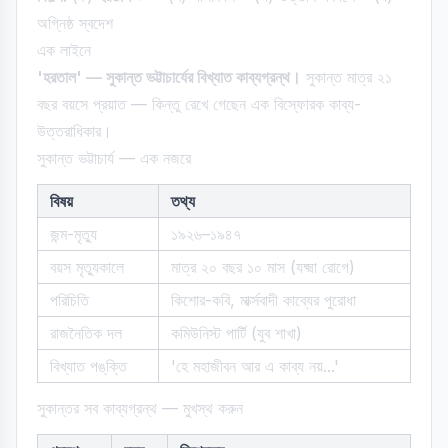
অগ্নিষ্ঠ স্বদেশ
এক লাইনে
'হরতাল' — সুকান্ত ভট্টাচার্যের বিখ্যাত কাব্যগ্রন্থ।
সুকান্ত মাত্র ২১
বছর বয়সে প্রয়াত — কিন্তু রেখে গেছেন এক বিস্ফোরক কাব্য-
উত্তরাধিকার।
সুকান্ত ভট্টাচার্য — এক নজরে
বিষয়
তথ্য
জন্ম-মৃত্যু
১৯২৬–১৯৪৭
বয়স মৃত্যুকালে
মাত্র ২০ বছর ১০ মাস (যক্ষ্মা রোগে)
পরিচিতি
কিশোর-কবি, মার্ক্সবাদী কাব্যের পুরোধা
রাজনৈতিক দল
কমিউনিস্ট পার্টি (যুব শাখা)
বিখ্যাত পঙ্‌ক্তি
'হে মহাজীবন আর এ কাব্য নয়...'
সুকান্তর সব কাব্যগ্রন্থ — মুখস্থ করুন