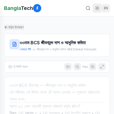
Bangla
Tech
EN
পাঠ্য উপকরণ
৩৩তম BCS জীবনানন্দ দাশ ও আধুনিক কবিতা
লেকচার শীট
·
১৮. জীবনানন্দ দাশ ও আধুনিক কবিতা
·
Md Delwar Hossain
~
2
মিনিট পড়তে
16
px
৩৩তম BCS (বিশেষ) — জীবনানন্দ দাশ ও আধুনিক কবিতা
এই পরীক্ষায় এই টপিক থেকে ১টি প্রশ্ন এসেছে — সুকান্ত ভট্টাচার্যের
গ্রন্থ চেনা।
প্রশ্ন ১৫: কোন গ্রন্থটি সুকান্ত ভট্টাচার্য কর্তৃক রচিত?
বিকল্প:
(ক)
হরতাল
✓ • (খ) পালাবদল • (গ) উত্তীর্ণ পঞ্চাশে • (ঘ)