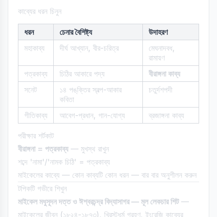
কাব্যের ধরন চিনুন
ধরন
চেনার বৈশিষ্ট্য
উদাহরণ
মহাকাব্য
দীর্ঘ আখ্যান, বীর-চরিত্র
মেঘনাদবধ,
রামায়ণ
পত্রকাব্য
চিঠির আকারে পদ্য
বীরাঙ্গনা কাব্য
সনেট
১৪ পঙ্‌ক্তির স্বল্প-আকার
চতুর্দশপদী
কবিতা
গীতিকাব্য
আবেগ-প্রধান, গান-যোগ্য
ব্রজাঙ্গনা কাব্য
পরীক্ষার শর্টকাট
বীরাঙ্গনা = পত্রকাব্য
— মুখস্থ রাখুন
শব্দে 'নামা'/'নামক চিঠি' = পত্রকাব্য
মাইকেলের কাব্যে — কোন কাব্যটি কোন ধরন — বার বার অনুশীলন করুন
টপিকটি গভীরে শিখুন
মাইকেল মধুসূদন দত্ত ও ঈশ্বরচন্দ্র বিদ্যাসাগর — মূল লেকচার শিট
—
মাইকেলের জীবন (১৮২৪-১৮৭৩), খ্রিস্টধর্ম গ্রহণ, ইংরেজি কাব্যের