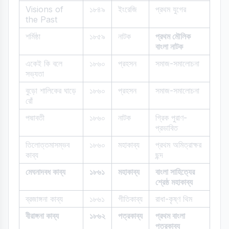
Visions of
১৮৪৯
ইংরেজি
প্রথম যুগের
the Past
শর্মিষ্ঠা
১৮৫৯
নাটক
প্রথম মৌলিক
বাংলা নাটক
একেই কি বলে
১৮৬০
প্রহসন
সমাজ-সমালোচনা
সভ্যতা
বুড়ো শালিকের ঘাড়ে
১৮৬০
প্রহসন
সমাজ-সমালোচনা
রোঁ
পদ্মাবতী
১৮৬০
নাটক
গ্রিক পুরাণ-
প্রভাবিত
তিলোত্তমাসম্ভব
১৮৬০
মহাকাব্য
প্রথম অমিত্রাক্ষর
কাব্য
ছন্দ
মেঘনাদবধ কাব্য
১৮৬১
মহাকাব্য
বাংলা সাহিত্যের
শ্রেষ্ঠ মহাকাব্য
ব্রজাঙ্গনা কাব্য
১৮৬১
গীতিকাব্য
রাধা-কৃষ্ণ থিম
বীরাঙ্গনা কাব্য
১৮৬২
পত্রকাব্য
প্রথম বাংলা
পত্রকাব্য