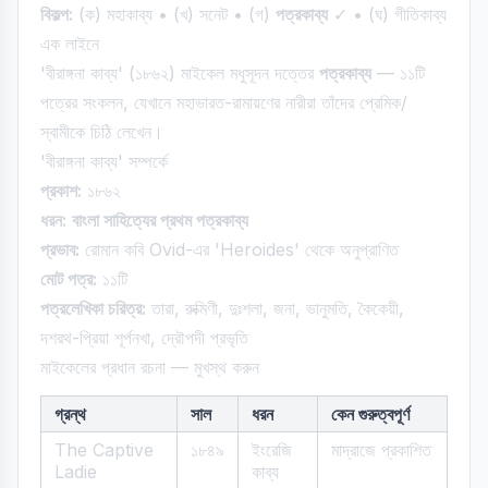
বিকল্প:
(ক) মহাকাব্য • (খ) সনেট • (গ)
পত্রকাব্য
✓ • (ঘ) গীতিকাব্য
এক লাইনে
'বীরাঙ্গনা কাব্য' (১৮৬২) মাইকেল মধুসূদন দত্তের
পত্রকাব্য
— ১১টি
পত্রের সংকলন, যেখানে মহাভারত-রামায়ণের নারীরা তাঁদের প্রেমিক/
স্বামীকে চিঠি লেখেন।
'বীরাঙ্গনা কাব্য' সম্পর্কে
প্রকাশ:
১৮৬২
ধরন:
বাংলা সাহিত্যের প্রথম পত্রকাব্য
প্রভাব:
রোমান কবি Ovid-এর 'Heroides' থেকে অনুপ্রাণিত
মোট পত্র:
১১টি
পত্রলেখিকা চরিত্র:
তারা, রুক্মিণী, দুঃশলা, জনা, ভানুমতি, কৈকেয়ী,
দশরথ-প্রিয়া শূর্পনখা, দ্রৌপদী প্রভৃতি
মাইকেলের প্রধান রচনা — মুখস্থ করুন
গ্রন্থ
সাল
ধরন
কেন গুরুত্বপূর্ণ
The Captive
১৮৪৯
ইংরেজি
মাদ্রাজে প্রকাশিত
Ladie
কাব্য