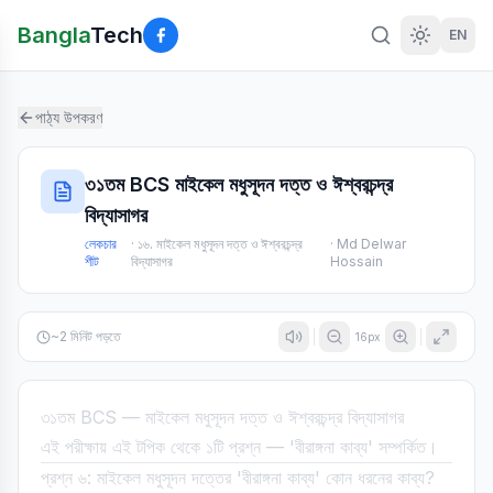
Bangla
Tech
EN
পাঠ্য উপকরণ
৩১তম BCS মাইকেল মধুসূদন দত্ত ও ঈশ্বরচন্দ্র
বিদ্যাসাগর
লেকচার
·
১৬. মাইকেল মধুসূদন দত্ত ও ঈশ্বরচন্দ্র
·
Md Delwar
শীট
বিদ্যাসাগর
Hossain
~
2
মিনিট পড়তে
16
px
৩১তম BCS — মাইকেল মধুসূদন দত্ত ও ঈশ্বরচন্দ্র বিদ্যাসাগর
এই পরীক্ষায় এই টপিক থেকে ১টি প্রশ্ন — 'বীরাঙ্গনা কাব্য' সম্পর্কিত।
প্রশ্ন ৬: মাইকেল মধুসূদন দত্তের 'বীরাঙ্গনা কাব্য' কোন ধরনের কাব্য?