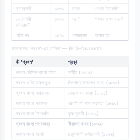
কৃষ্ণকুমারী
১৮৬১
নাটক
প্রথম ট্রাজেডি
চতুর্দশপদী
১৮৬৬
সনেট
প্রথম বাংলা সনেট
কবিতাবলী
হেক্টর বধ
১৮৭১
গদ্যানুবাদ
অসমাপ্ত
মাইকেলের 'প্রথম'-এর তালিকা — BCS-favourite
কী 'প্রথম'
গ্রন্থ
প্রথম মৌলিক বাংলা নাটক
শর্মিষ্ঠা (১৮৫৯)
প্রথম অমিত্রাক্ষর ছন্দ
তিলোত্তমাসম্ভব কাব্য (১৮৬০)
প্রথম বাংলা মহাকাব্য
মেঘনাদবধ কাব্য (১৮৬১)
প্রথম বাংলা প্রহসন
একেই কি বলে সভ্যতা (১৮৬০)
প্রথম বাংলা ট্রাজেডি
কৃষ্ণকুমারী (১৮৬১)
প্রথম বাংলা পত্রকাব্য
বীরাঙ্গনা কাব্য (১৮৬২)
প্রথম বাংলা সনেট
চতুর্দশপদী কবিতাবলী (১৮৬৬)