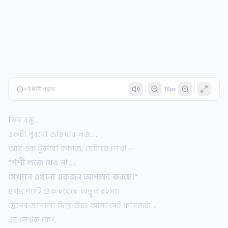
~
1
মিনিট পড়তে
16
px
তিন বন্ধু…
একটা পুরনো জমিদার লজ…
আর এক টুকরো কাগজ, যেটাতে লেখা—
“শশী লজে যেও না…
সেখানে এখনো একজন অপেক্ষা করছে।”
প্রথম পর্বেই শুরু হয়েছে অদ্ভুত রহস্য।
ট্রেনের জানালা দিয়ে উড়ে আসা সেই কাগজটা…
এর লেখক কে?