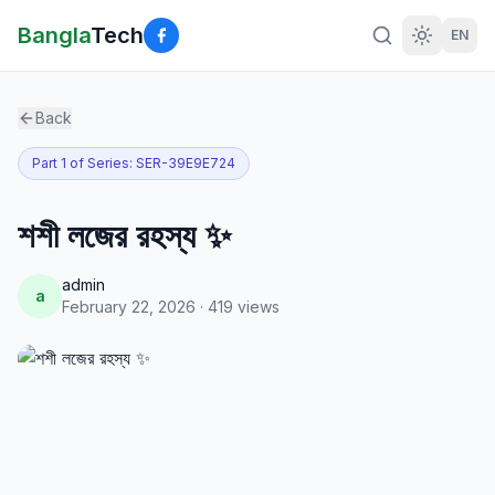
Bangla
Tech
EN
Back
Part
1
of Series:
SER-39E9E724
শশী লজের রহস্য ✨
admin
a
February 22, 2026
·
419
views