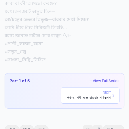
কারা বা কী ‘অপেক্ষা করছে’?
এবং কেন একই অদ্ভুত চিহ্ন—
অর্ধচন্দ্রের ভেতরে ত্রিভুজ—বারবার দেখা দিচ্ছে?
আমি ধীরে ধীরে সিরিজটি লিখছি…
রহস্য জানতে চাইলে চোখ রাখুন! 🔍✨
#শশী_লজের_রহস্য
#নতুন_গল্প
#বাংলা_মিস্ট্রি_সিরিজ
Part
1
of
5
View Full Series
NEXT
পর্ব–১: শশী লজে যাওয়ার পরিকল্পনা