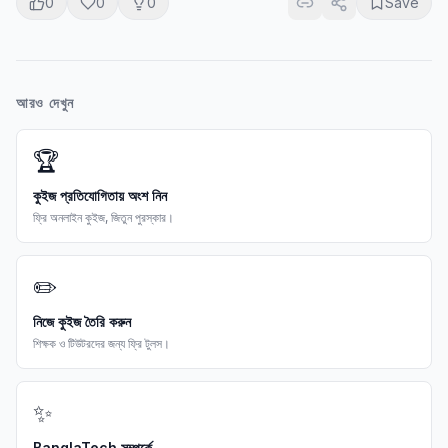
0
0
0
Save
আরও দেখুন
🏆
কুইজ প্রতিযোগিতায় অংশ নিন
ফ্রি অনলাইন কুইজ, জিতুন পুরস্কার।
✏️
নিজে কুইজ তৈরি করুন
শিক্ষক ও টিউটরদের জন্য ফ্রি টুলস।
✨
BanglaTech সম্পর্কে